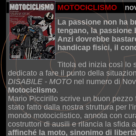
MOTOCICLISMO
no
La passione non ha b
tengano, la passione 
Anzi dovrebbe bastare.
handicap fisici, il con
Titola ed inizia così lo
dedicato a fare il punto della situazi
DISABILE - MOTO
nel numero di Nov
Motociclismo
.
Mario Piccirillo scrive un buon pezzo
stato fatto dalla nostra struttura per l
mondo motociclistico, annota con cura g
costruttori di ausili e rilancia la sfida
affinché la moto, sinonimo di libert