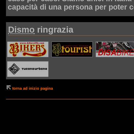
capacità di una persona per poter 
Dismo
ringrazia
torna ad inizio pagina